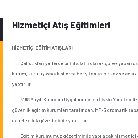
Hizmetiçi Atış Eğitimleri
H
İ
ZMET
İ
Ç
İ
E
Ğİ
T
İ
M ATI
Ş
LARI
Çalıştıkları yerlerde bilfiil silahlı olarak görev yapan öze
kurum, kuruluş veya kişilerce her yıl en az bir kez ve en az
yaptırılır.
5188 Sayılı Kanunun Uygulanmasına İlişkin Yönetmelik g
güvenlik eğitim kurumları tarafından, MP-5 otomatik taba
genel kolluk gözetiminde yaptırılır.
Eğitim kurumumuz gözetiminde yapılacak hizmet içi eğ