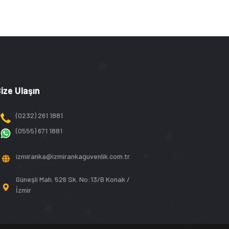
ize Ulaşın
(0232) 261 1881
(0555) 671 1881
izmiranka@izmirankaguvenlik.com.tr
Güneşli Mah. 526 Sk. No:13/B Konak /
İzmir